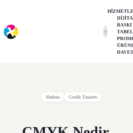
HIZMETL
DIJIT
BASKI
TABE
PROM
ÜRÜN
DAVE
Matbaa
Grafik Tasarım
CMYK Nedir,