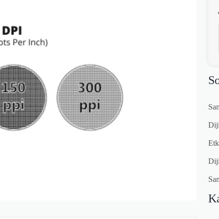
So
Sam
Dij
Etk
Dij
Sam
Ka