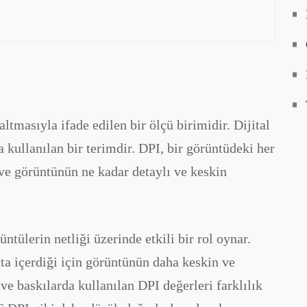
altmasıyla ifade edilen bir ölçü birimidir. Dijital
 kullanılan bir terimdir. DPI, bir görüntüdeki her
 ve görüntünün ne kadar detaylı ve keskin
üntülerin netliği üzerinde etkili bir rol oynar.
ta içerdiği için görüntünün daha keskin ve
ve baskılarda kullanılan DPI değerleri farklılık