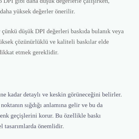
6 DPI
gibi daha düşük değerlerle çalışırken,
daha yüksek değerler önerilir.
r çünkü düşük DPI değerleri baskıda bulanık veya
üksek çözünürlüklü ve kaliteli baskılar elde
dikkat etmek gereklidir.
e kadar detaylı ve keskin görüneceğini belirler.
 noktanın sığdığı anlamına gelir ve bu da
enk geçişlerini korur. Bu özellikle baskı
el tasarımlarda önemlidir.