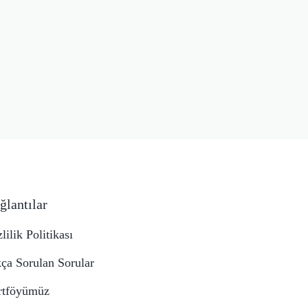
ğlantılar
lilik Politikası
kça Sorulan Sorular
rtföyümüz