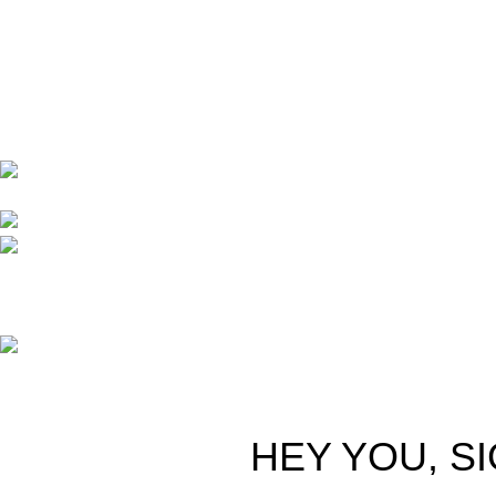
Ana Sayfa
Samrenk, promosyon ürünleri ve dijital
Hakkımızda
baskı alanında kaliteli, hızlı ve yaratıcı
Blog
çözümler sunmak amacıyla kurulmuş bir e-
İletişim
ticaret markasıdır.
Saitbey Mah. 100. Yıl Blv.
No:88/2 İlkadım/Samsun
Tel: 0 543 468 8873
E-posta:
bilgi[@]samrenk.com.tr
© Copyright 2021-2025
Samrenk
| Tüm Hakları Saklıdır.
HEY YOU, S