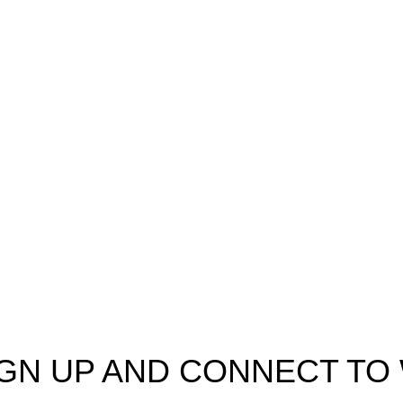
Promosyon Ürünler
Araçlar & Aksesuarlar
Hediye Setleri
Ofis ve İş Ürünleri
Teknolojik Ürünler
IGN UP AND CONNECT T