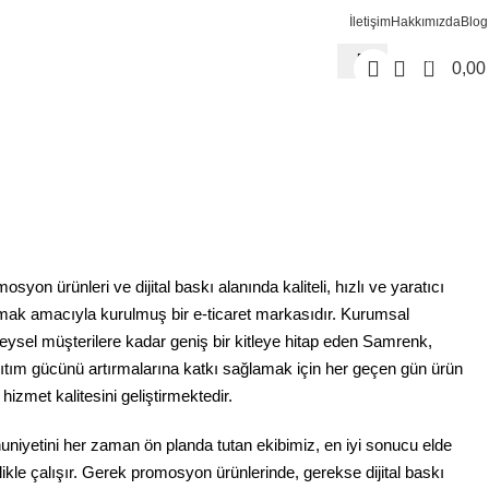
İletişim
Hakkımızda
Blog
0
0,0
yon ürünleri ve dijital baskı alanında kaliteli, hızlı ve yaratıcı
ak amacıyla kurulmuş bir e-ticaret markasıdır. Kurumsal
reysel müşterilere kadar geniş bir kitleye hitap eden Samrenk,
ıtım gücünü artırmalarına katkı sağlamak için her geçen gün ürün
hizmet kalitesini geliştirmektedir.
iyetini her zaman ön planda tutan ekibimiz, en iyi sonucu elde
zlikle çalışır. Gerek promosyon ürünlerinde, gerekse dijital baskı