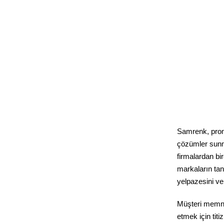
Samrenk, promos
çözümler sunm
firmalardan bi
markaların tan
yelpazesini ve 
Müşteri memnun
etmek için titi