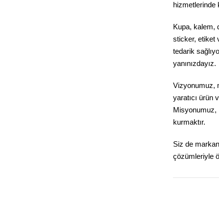
hizmetlerinde 
Kupa, kalem, d
sticker, etiket
tedarik sağlıy
yanınızdayız.
Vizyonumuz, m
yaratıcı ürün 
Misyonumuz, kal
kurmaktır.
Siz de markanı
çözümleriyle ö