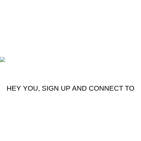
Hediye Setleri
Ofis ve İş Ürünleri
Teknolojik Ürünler
Çok Satanlar
© Copyright 2021-2025
Samrenk
| Tüm Hakları Saklıdır.
HEY YOU, SIGN UP AND CONNECT TO
WOODMART!
Be the first to learn about our latest trends and get exclusive
offers
Will be used in accordance with our
Privacy Policy