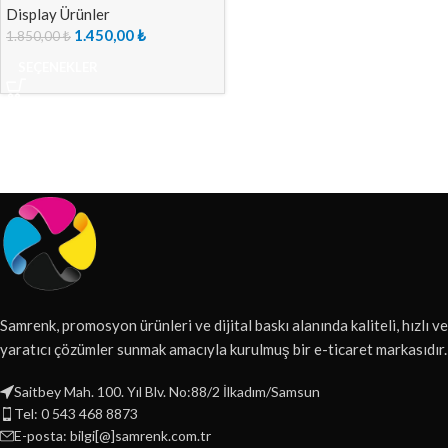
Display Ürünler
1.450,00
₺
1.850,00
₺
SEÇENEKLER
Samrenk, promosyon ürünleri ve dijital baskı alanında kaliteli, hızlı ve
yaratıcı çözümler sunmak amacıyla kurulmuş bir e-ticaret markasıdır.
Saitbey Mah. 100. Yıl Blv. No:88/2 İlkadım/Samsun
Tel: 0 543 468 8873
E-posta: bilgi[@]samrenk.com.tr