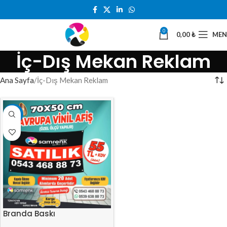
0
0,00
₺
ME
İç-Dış Mekan Reklam
Ana Sayfa
İç-Dış Mekan Reklam
-22%
Branda Baskı